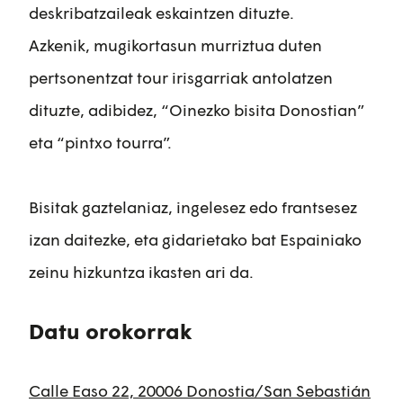
deskribatzaileak eskaintzen dituzte.
Azkenik, mugikortasun murriztua duten
pertsonentzat tour irisgarriak antolatzen
dituzte, adibidez, “Oinezko bisita Donostian”
eta “pintxo tourra”.
Bisitak gaztelaniaz, ingelesez edo frantsesez
izan daitezke, eta gidarietako bat Espainiako
zeinu hizkuntza ikasten ari da.
Datu orokorrak
Calle Easo 22, 20006 Donostia/San Sebastián