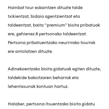
Hainbat tour eskaintzen dituzte talde
txikientzat, bidaia agentzientzat eta
taldeentzat, baita “premium” bisita pribatuak
ere, gehienez 8 pertsonako taldeentzat.
Pertsona pribatuentzako neurrirako tourrak
ere antolatzen dituzte.
Adinekoentzako bisita gidatuak egiten dituzte,
taldekide bakoitzaren beharrak eta
lehentasunak kontuan hartuz.
Halaber, pertsona itsuentzako bisita gidatu