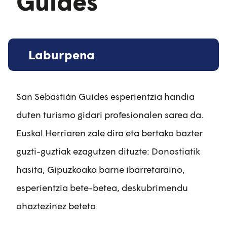
Guides
Laburpena
San Sebastián Guides esperientzia handia
duten turismo gidari profesionalen sarea da.
Euskal Herriaren zale dira eta bertako bazter
guzti-guztiak ezagutzen dituzte: Donostiatik
hasita, Gipuzkoako barne ibarretaraino,
esperientzia bete-betea, deskubrimendu
ahaztezinez beteta