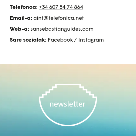
Telefonoa:
+34 607 54 74 86
4
Email-a:
aint@telefonica.net
Web-a:
sansebastianguides.com
Sare sozialak:
Face
b
ook
/
Instagram