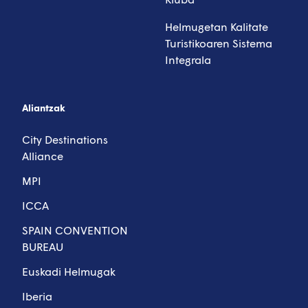
Helmugetan Kalitate
Turistikoaren Sistema
Integrala
Aliantzak
City Destinations
Alliance
MPI
ICCA
SPAIN CONVENTION
BUREAU
Euskadi Helmugak
Iberia