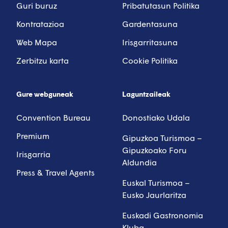
Guri buruz
Pribatutasun Politika
Kontratazioa
Gardentasuna
Web Mapa
Irisgarritasuna
Zerbitzu karta
Cookie Politika
Gure webguneak
Laguntzaileak
Convention Bureau
Donostiako Udala
Premium
Gipuzkoa Turismoa –
Gipuzkoako Foru
Irisgarria
Aldundia
Press & Travel Agents
Euskal Turismoa –
Eusko Jaurlaritza
Euskadi Gastronomia
Kluba