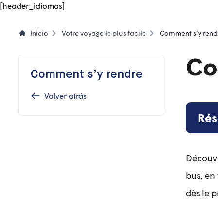
Skip
[header_idiomas]
to
content
Inicio
Votre voyage le plus facile
Comment s’y rend
Co
Comment s’y rendre
Volver atrás
Ré
Découvre
bus, en 
dès le p